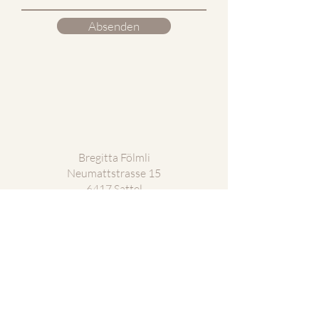
Absenden
Bregitta Fölmli
Neumattstrasse 15
6417 Sattel
Switzerland
bfkeramik@gmail.com
+41 79 758 21 88